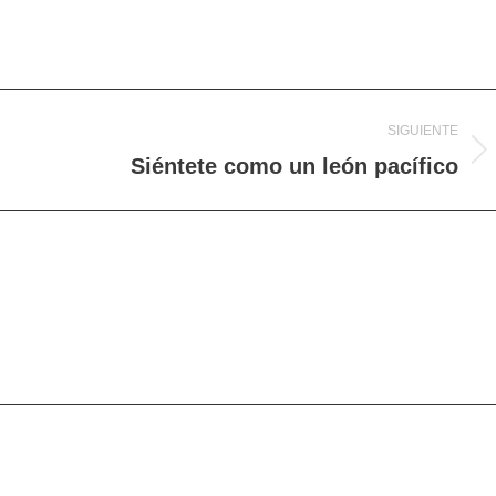
SIGUIENTE
Siéntete como un león pacífico
Proyecto
siguiente