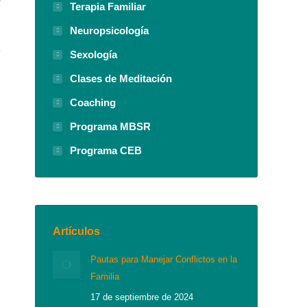
Terapia Familiar
n
Neuropsicología
n
r
Sexología
Clases de Meditación
Coaching
Programa MBSR
Programa CEB
Artículos
Pautas para Manejar Conflictos en la
Familia
17 de septiembre de 2024