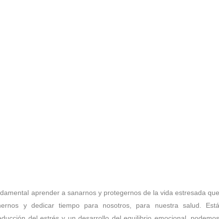
fundamental aprender a sanarnos y protegernos de la vida estresada qu
nernos y dedicar tiempo para nosotros, para nuestra salud. Est
educción del estrés y un desarrollo del equilibrio emocional, podemo