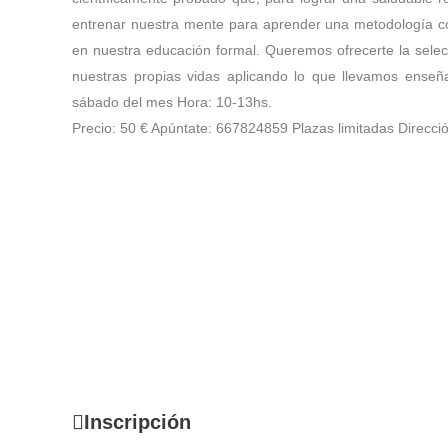
entrenar nuestra mente para aprender una metodología co
en nuestra educación formal. Queremos ofrecerte la selec
nuestras propias vidas aplicando lo que llevamos enseñan
sábado del mes Hora: 10-13hs.
Precio: 50 € Apúntate: 667824859 Plazas limitadas Direcci
FECHA
Fechas disponibles:
Tercer Sábado de cada mes
Hora:
10-13hs Precio: 50 €
Apúntate:
667824859 Plazas limitadas
Dirección:
Wellmind: Av. Príes 32. Primera Planta. La Mal
Inscripción