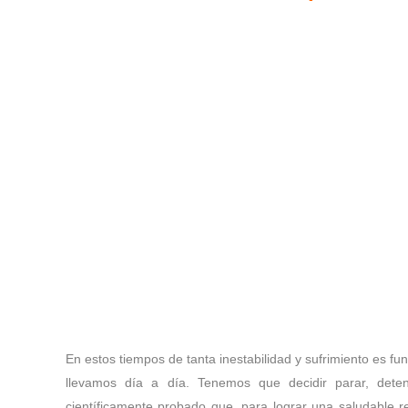
En estos tiempos de tanta inestabilidad y sufrimiento es 
llevamos día a día. Tenemos que decidir parar, dete
científicamente probado que, para lograr una saludable r