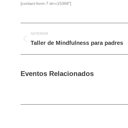
[contact-form-7 id=»15368″]
Navegación
ANTERIOR
entre
Taller de Mindfulness para padres
Proyecto
anterior
proyectos
Eventos Relacionados