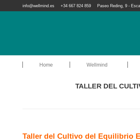
info@wellmind.es
+34 667 824 859
Paseo Reding, 9 - Esca
Home
Wellmind
TALLER DEL CULT
Taller del Cultivo del Equilibr