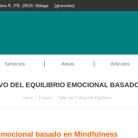
lera R. 2ºB. 29016. Málaga
[gtranslate]
Servicios
Areas
Artículos
IVO DEL EQUILIBRIO EMOCIONAL BASAD
Estás aquí:
Inicio
Project
Taller del Cultivo del Equilibrio…
io Emocional basado en Mindfulness