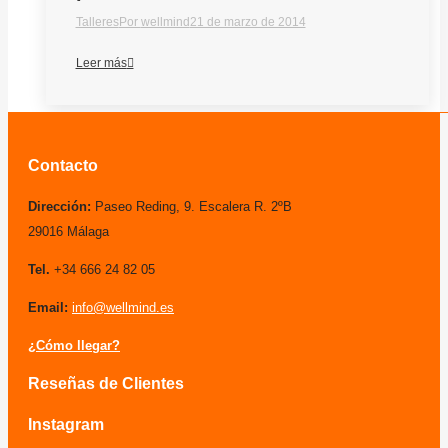
Talleres
Por
wellmind
21 de marzo de 2014
Leer más
Contacto
Dirección:
Paseo Reding, 9. Escalera R. 2ºB
29016 Málaga
Tel.
+34 666 24 82 05
Email:
info@wellmind.es
¿Cómo llegar?
Reseñas de Clientes
Instagram