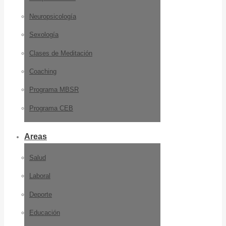
Neuropsicología
Sexología
Clases de Meditación
Coaching
Programa MBSR
Programa CEB
Areas
Salud
Laboral
Deporte
Educación