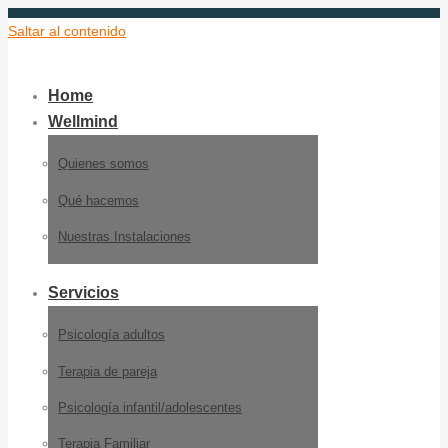
Saltar al contenido
Home
Wellmind
Quienes somos
Qué hacemos
Nuestras Instalaciones
Servicios
Psicología adultos
Terapia de pareja
Psicología infantil/adolescentes
Terapia Familiar