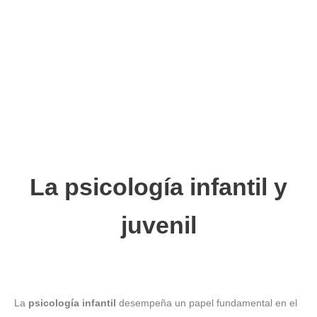
infantil
,
psicologia infantil
,
Psicologia infanto-juvenil
La salud mental es un aspecto fundamental a tener en
cuenta para el correcto desarrollo de los niños y niñas.
Uno de los…
Leer más
La psicología infantil y
juvenil
La
psicología infantil
desempeña un papel fundamental en el