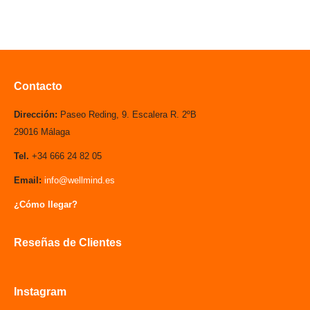
Taller de Mindfulness para padres
Talleres
Por
wellmind
Contacto
Dirección:
Paseo Reding, 9. Escalera R. 2ºB
29016 Málaga
Tel.
+34 666 24 82 05
Email:
info@wellmind.es
¿Cómo llegar?
Reseñas de Clientes
Instagram