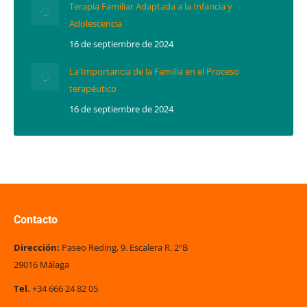
Terapia Familiar Adaptada a la Infancia y
Adolescencia
16 de septiembre de 2024
La Importancia de la Familia en el Proceso
terapéutico
16 de septiembre de 2024
Contacto
Dirección:
Paseo Reding, 9. Escalera R. 2ºB
29016 Málaga
Tel.
+34 666 24 82 05