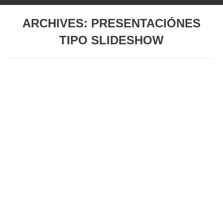
ARCHIVES:
PRESENTACIÓNES
TIPO SLIDESHOW
Estás aquí:
Nueva galería
Por
wellmind
18 de abril de 2018
WELLMIND presentaciones
Por
wellmind
31 de octubre de 2017