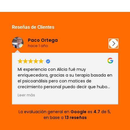
Reseñas de Clientes
Paco Ortega
hace 1 año
Mi experiencia con Alicia fué muy
Pa
enriquecedora, gracias a su terapia basada en
ve
el psicoanálisis pero con matices de
Tr
crecimiento personal puedo decir que hubo
pe
un antes y un después en profundizar en las
mi
Leer más
Le
relaciones con los demás pero sobre todo
Cu
conmigo mismo. Recuerdo esa etapa como
est
un torbellino de emociones y de grandes
po
La evaluación general en
Google
es
4.7
de 5,
cambios, en la que tienes que aceptar
ha
en base a
13 reseñas
pérdidas eri una vez que llegas a la meta
bl
comienzas a disfrutar de los grandes cambios
gr