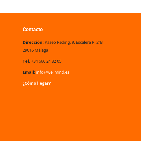
Contacto
Dirección:
Paseo Reding, 9. Escalera R. 2ºB
29016 Málaga
Tel.
+34 666 24 82 05
Email:
info@wellmind.es
¿Cómo llegar?