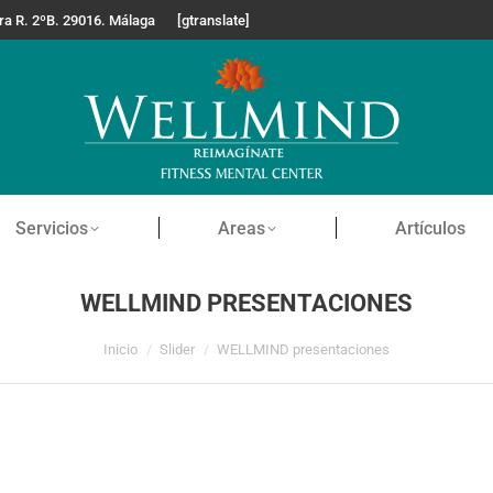
era R. 2ºB. 29016. Málaga
[gtranslate]
Servicios
Areas
Artículos
WELLMIND PRESENTACIONES
Estás aquí:
Inicio
Slider
WELLMIND presentaciones