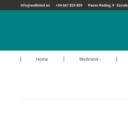
info@wellmind.es
+34 667 824 859
Paseo Reding, 9 - Escal
Home
Wellmind