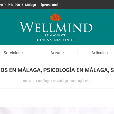
era R. 2ºB. 29016. Málaga
[gtranslate]
Wellmind
Servicios
Areas
A
Servicios
Areas
Artículos
OS EN MÁLAGA, PSICOLOGÍA EN MÁLAGA, 
Estás aquí:
Inicio
Psicólogos en Málaga, psicología en…