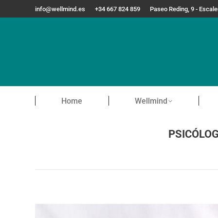
info@wellmind.es
+34 667 824 859
Paseo Reding, 9 - Escal
Home
Home
Wellmind
PSICÓLOG