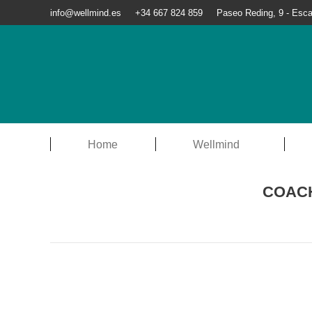
info@wellmind.es
+34 667 824 859
Paseo Reding, 9 - Esca
Home
Wellmind
COACH