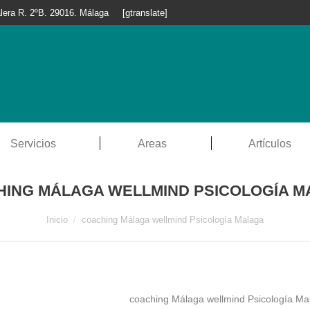
lera R. 2ºB. 29016. Málaga
[gtranslate]
Servicios
Areas
Artículos
ING MÁLAGA WELLMIND PSICOLOGÍA 
Estás aquí:
Inicio
coaching Málaga wellmind Psicología Malaga
coaching Málaga wellmind Psicología Ma