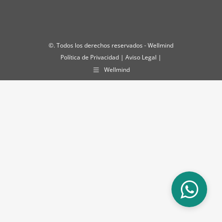
©
. Todos los derechos reservados - Wellmind
Política de Privacidad
|
Aviso Legal
|
Wellmind