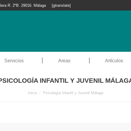
lera R. 2ºB. 29016. Málaga
[gtranslate]
Servicios
Areas
Artículos
PSICOLOGÍA INFANTIL Y JUVENIL MÁLAG
Estás aquí:
Inicio
Psicología Infantil y Juvenil Málaga