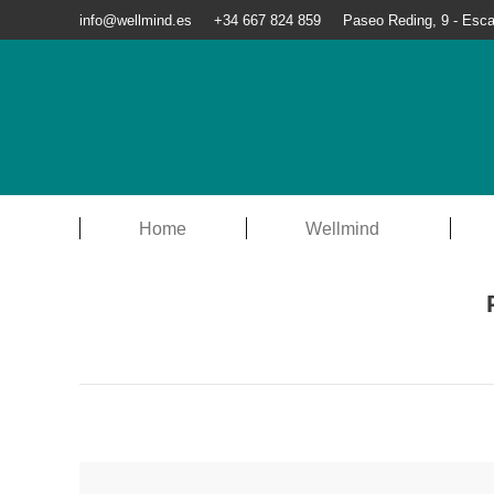
info@wellmind.es
+34 667 824 859
Paseo Reding, 9 - Esca
Home
Wellmind