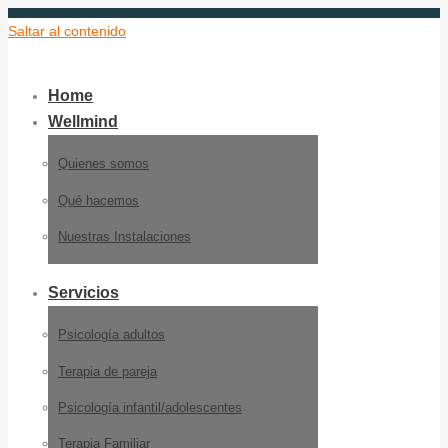
Saltar al contenido
Home
Wellmind
Quienes somos
Qué hacemos
Nuestras Instalaciones
Servicios
Psicología adultos
Terapia de pareja
Psicología infantil/adolescentes
Terapia Familiar