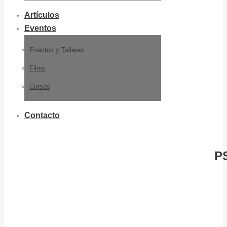
Artículos
Eventos
Eventos y Talleres
Films
Cursos
Contacto
P