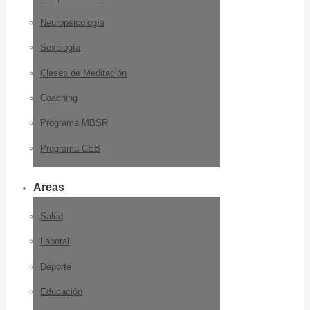
Neuropsicología
Sexología
Clases de Meditación
Coaching
Programa MBSR
Programa CEB
Areas
Salud
Laboral
Deporte
Educación