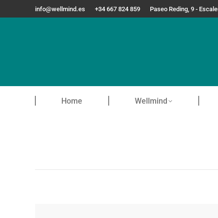
info@wellmind.es
+34 667 824 859
Paseo Reding, 9 - Escal
Home
Wellmind