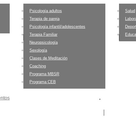
Psicología adultos
Salud
Terapia de pareja
Labora
Psicología infantil/adolescentes
Depor
Terapia Familiar
Educa
Neuropsicología
Sexología
Clases de Meditación
Coaching
Programa MBSR
Programa CEB
ntos