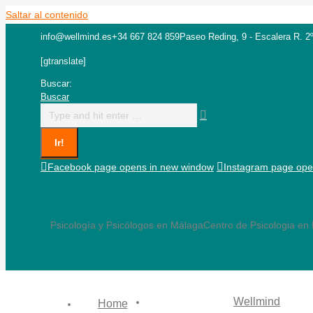
Saltar al contenido
info@wellmind.es
+34 667 824 859
Paseo Reding, 9 - Escalera R. 2
[gtranslate]
Buscar:
Buscar
Facebook page opens in new window
Instagram page ope
Psicología y Psicólogos en Málaga
Centro de Psicologia en
Wellmind
Home