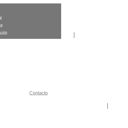
l
te
ción
Contacto