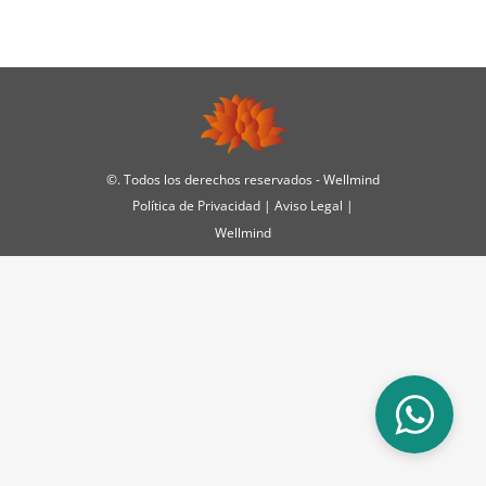
©
. Todos los derechos reservados - Wellmind
Política de Privacidad
|
Aviso Legal
|
Wellmind