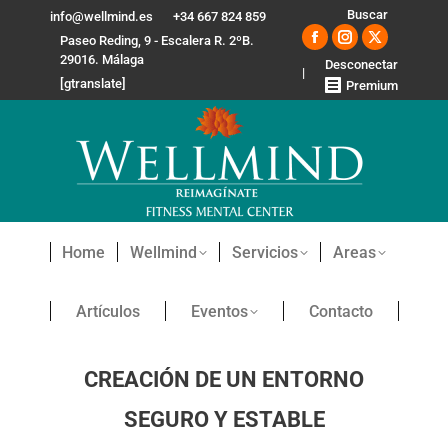
Buscar:
Buscar
info@wellmind.es
+34 667 824 859
Paseo Reding, 9 - Escalera R. 2ºB.
Facebook
Instagram
X
29016. Málaga
Desconectar
|
page
page
page
[gtranslate]
Premium
opens
opens
opens
in
in
in
new
new
new
window
window
window
Home
Wellmind
Servicios
Areas
Artículos
Eventos
Contacto
CREACIÓN DE UN ENTORNO
SEGURO Y ESTABLE