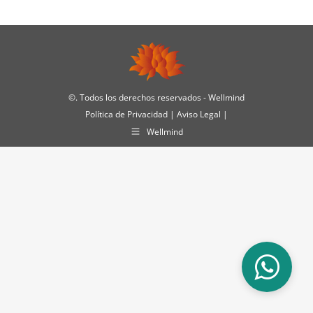
©
. Todos los derechos reservados - Wellmind
Política de Privacidad
|
Aviso Legal
|
Wellmind