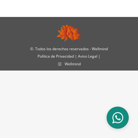
©
. Todos los derechos reservados - Wellmind
Política de Privacidad
|
Aviso Legal
|
Wellmind